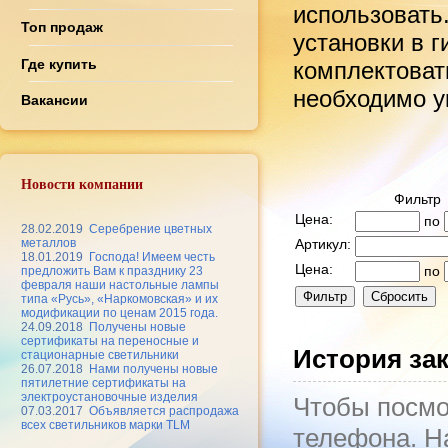
использовать
Топ продаж
установки в 
Где купить
комплектоват
необходимо ук
Вакансии
Новости компании
Фильтр
Цена:
по
28.02.2019
Серебрение цветных
металлов
Артикул:
18.01.2019
Господа! Имеем честь
Цена:
по
предложить Вам к празднику 23
февраля наши настольные лампы
типа «Русь», «Наркомовская» и их
модификации по ценам 2015 года.
24.09.2018
Получены новые
сертификаты на переносные и
История за
стационарные светильники
26.07.2018
Нами получены новые
пятилетние сертификаты на
электроустановочные изделия
Чтобы посмо
07.03.2017
Объявляется распродажа
всех светильников марки TLM
телефона. На