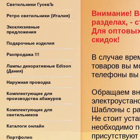
Светильники ГусевЪ
Внимание! В
Ретро светильники (Италия)
разделах, - 
Эксклюзивные
Для оптовых
предложения
скидок!
Подарочные изделия
Распродажа !!!
В случае вре
товаров вы м
Лампы декоративные Edison
(Дания)
телефоны вы 
Наружная проводка
Обращаем вни
Комплектующие для
производства абажуров
электроустан
Шаблоны с ра
Комплектующие для
светильников
Не стоит уст
необходимо по
Каталоги онлайн
присутствуют
Портфолио