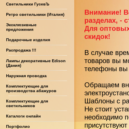
Светильники ГусевЪ
Внимание! В
Ретро светильники (Италия)
разделах, - 
Эксклюзивные
Для оптовых
предложения
скидок!
Подарочные изделия
Распродажа !!!
В случае вре
товаров вы м
Лампы декоративные Edison
(Дания)
телефоны вы 
Наружная проводка
Обращаем вни
Комплектующие для
производства абажуров
электроустан
Шаблоны с ра
Комплектующие для
светильников
Не стоит уст
необходимо по
Каталоги онлайн
присутствуют
Портфолио