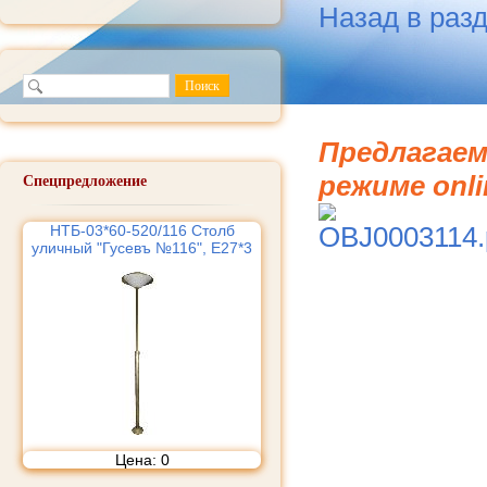
Назад в раз
Предлагаем
режиме onli
Спецпредложение
НТБ-03*60-520/116 Столб
уличный "Гусевъ №116", Е27*3
Цена:
0