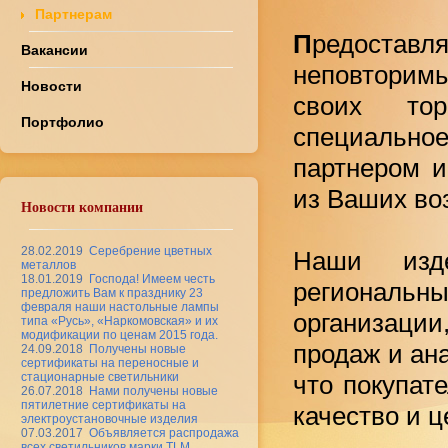
Партнерам
П
редоставля
Вакансии
неповторимы
Новости
своих тор
Портфолио
специальн
партнером 
из Ваших в
Новости компании
28.02.2019
Серебрение цветных
Наши изд
металлов
18.01.2019
Господа! Имеем честь
региональ
предложить Вам к празднику 23
февраля наши настольные лампы
организации
типа «Русь», «Наркомовская» и их
модификации по ценам 2015 года.
продаж и ан
24.09.2018
Получены новые
сертификаты на переносные и
что покупате
стационарные светильники
26.07.2018
Нами получены новые
пятилетние сертификаты на
качество и 
электроустановочные изделия
07.03.2017
Объявляется распродажа
всех светильников марки TLM