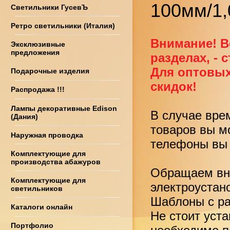
100мм/1
Светильники ГусевЪ
Ретро светильники (Италия)
Внимание! В
Эксклюзивные
предложения
разделах, - 
Для оптовых
Подарочные изделия
скидок!
Распродажа !!!
Лампы декоративные Edison
В случае вре
(Дания)
товаров вы м
Наружная проводка
телефоны вы 
Комплектующие для
производства абажуров
Обращаем вни
Комплектующие для
электроустан
светильников
Шаблоны с ра
Каталоги онлайн
Не стоит уст
Портфолио