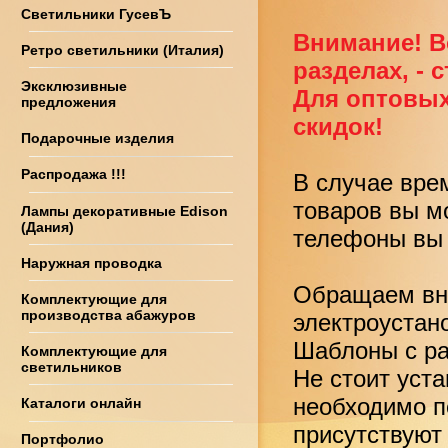
Светильники ГусевЪ
Внимание! В
Ретро светильники (Италия)
разделах, - 
Эксклюзивные
Для оптовых
предложения
скидок!
Подарочные изделия
Распродажа !!!
В случае вре
товаров вы м
Лампы декоративные Edison
(Дания)
телефоны вы 
Наружная проводка
Обращаем вни
Комплектующие для
производства абажуров
электроустан
Шаблоны с ра
Комплектующие для
светильников
Не стоит уст
необходимо по
Каталоги онлайн
присутствуют
Портфолио