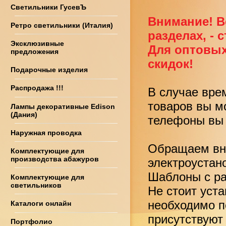
Светильники ГусевЪ
Внимание! В
Ретро светильники (Италия)
разделах, - 
Эксклюзивные
Для оптовых
предложения
скидок!
Подарочные изделия
Распродажа !!!
В случае вре
товаров вы м
Лампы декоративные Edison
(Дания)
телефоны вы 
Наружная проводка
Обращаем вни
Комплектующие для
производства абажуров
электроустан
Шаблоны с ра
Комплектующие для
светильников
Не стоит уст
необходимо по
Каталоги онлайн
присутствуют
Портфолио