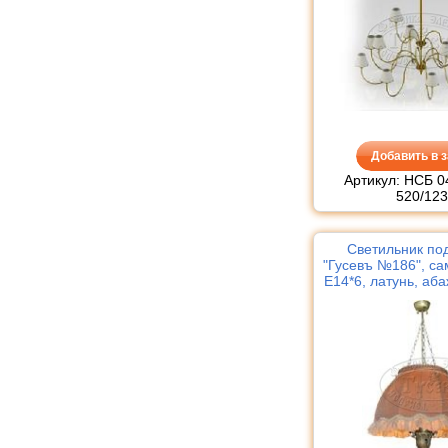
Добавить в з
Артикул: НСБ 0
520/123
Светильник по
"Гусевъ №186", са
Е14*6, латунь, аб
тк. Штапель 