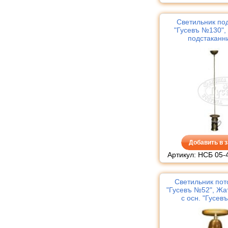
Светильник по
"Гусевъ №130", 
подстаканн
Добавить в з
Артикул: НСБ 05-
Светильник по
"Гусевъ №52", Жа
с осн. "Гусев