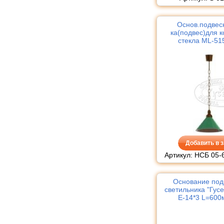
Основ.подвесн
ка(подвес)для к
стекла ML-51
декортив.проставк
Стоимость указана
Добавить в з
Артикул: НСБ 05-
Основание под
светильника "Гус
Е-14*3 L=600
плафоно