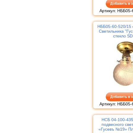
Добавить в з
Артикул: НББ05-
НББ05-60-520/15
Светильника "Гу
стекло S
Добавить в з
Артикул: НББ05-
НСБ 04-100-435
подвесного све
«Гусевъ №19» П