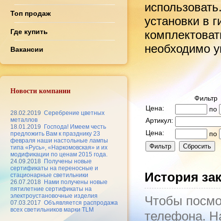
использовать
Топ продаж
установки в 
Где купить
комплектоват
необходимо ук
Вакансии
Новости компании
Фильтр
Цена:
по
28.02.2019
Серебрение цветных
металлов
Артикул:
18.01.2019
Господа! Имеем честь
Цена:
по
предложить Вам к празднику 23
февраля наши настольные лампы
типа «Русь», «Наркомовская» и их
модификации по ценам 2015 года.
24.09.2018
Получены новые
сертификаты на переносные и
История за
стационарные светильники
26.07.2018
Нами получены новые
пятилетние сертификаты на
электроустановочные изделия
Чтобы посмо
07.03.2017
Объявляется распродажа
всех светильников марки TLM
телефона. На