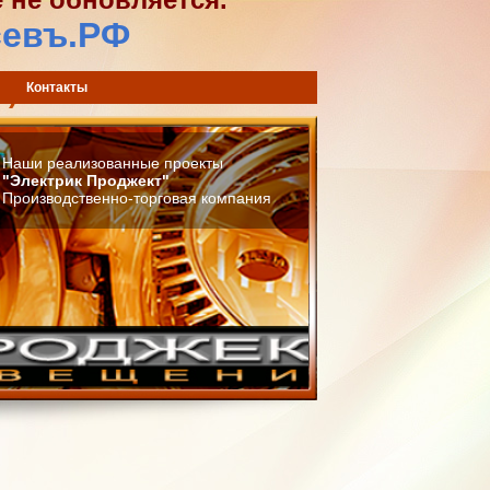
севъ.РФ
) 744-42-02
Контакты
Наши реализованные проекты
"Электрик Проджект"
Производственно-торговая компания