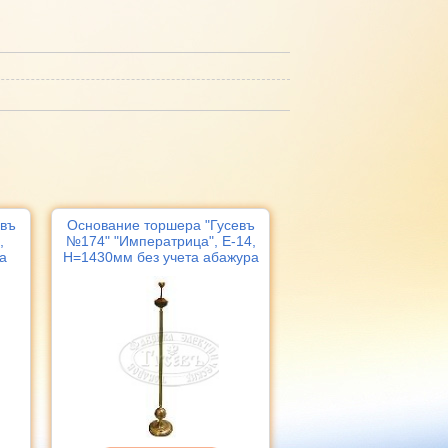
евъ
Основание торшера "Гусевъ
,
№174" "Императрица", Е-14,
а
Н=1430мм без учета абажура