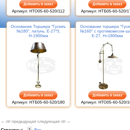
Добавить в заказ
Добавить в заказ
Артикул: НТО05-60-520/112
Артикул: НТБ05-60-520/1
Основание Торшера "Гусевъ
Основание торшера "Гус
№180", латунь, Е-27*3,
№160" с противовесом-ш
Н-1900мм
Е-27, Н=1800мм
Добавить в заказ
Добавить в заказ
Артикул: НТБ05-60-520/180
Артикул: НТО05-60-520/1
←
предыдущая
следующая
→
ctrl
ctrl
Страницы:
1
Все