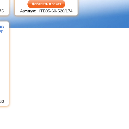
Добавить в заказ
75
Артикул: НТБ05-60-520/174
евъ
ар,
60