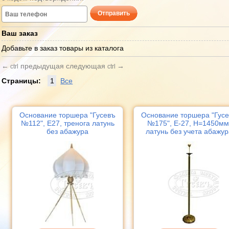
Отправить
Ваш заказ
Добавьте в заказ товары из каталога
←
предыдущая
следующая
→
ctrl
ctrl
Страницы:
1
Все
Основание торшера "Гусевъ
Основание торшера "Гус
№112", Е27, тренога латунь
№175", Е-27, Н=1450мм
без абажура
латунь без учета абажур