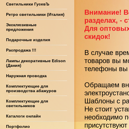
Светильники ГусевЪ
Внимание! В
Ретро светильники (Италия)
разделах, - 
Эксклюзивные
Для оптовых
предложения
скидок!
Подарочные изделия
Распродажа !!!
В случае вре
товаров вы м
Лампы декоративные Edison
(Дания)
телефоны вы 
Наружная проводка
Обращаем вни
Комплектующие для
производства абажуров
электроустан
Шаблоны с ра
Комплектующие для
светильников
Не стоит уст
необходимо по
Каталоги онлайн
присутствуют
Портфолио