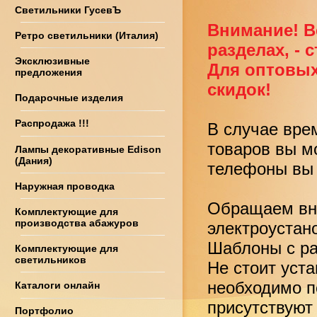
Светильники ГусевЪ
Внимание! В
Ретро светильники (Италия)
разделах, - 
Эксклюзивные
Для оптовых
предложения
скидок!
Подарочные изделия
Распродажа !!!
В случае вре
товаров вы м
Лампы декоративные Edison
(Дания)
телефоны вы 
Наружная проводка
Обращаем вни
Комплектующие для
производства абажуров
электроустан
Шаблоны с ра
Комплектующие для
светильников
Не стоит уст
необходимо по
Каталоги онлайн
присутствуют
Портфолио