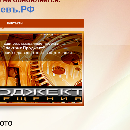
севъ.РФ
) 744-42-02
Контакты
Наши реализованные проекты
"Электрик Проджект"
Производственно-торговая компания
ото