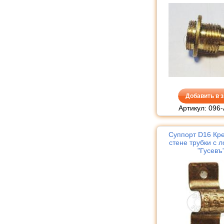
Добавить в з
Артикул: 096
Суппорт D16 Кр
стене трубки с 
"Гусевъ