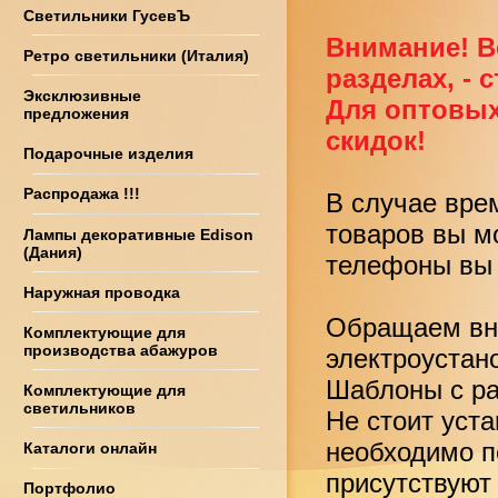
Светильники ГусевЪ
Внимание! В
Ретро светильники (Италия)
разделах, - 
Эксклюзивные
Для оптовых
предложения
скидок!
Подарочные изделия
Распродажа !!!
В случае вре
товаров вы м
Лампы декоративные Edison
(Дания)
телефоны вы 
Наружная проводка
Обращаем вни
Комплектующие для
производства абажуров
электроустан
Шаблоны с ра
Комплектующие для
светильников
Не стоит уст
необходимо по
Каталоги онлайн
присутствуют
Портфолио