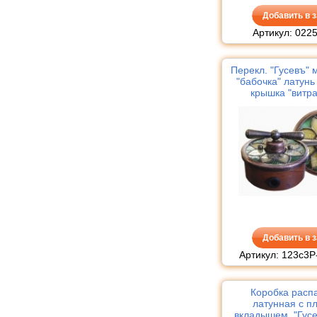
Добавить в з
Артикул: 022
Перекл. "Гусевъ" 
"бабочка" латунь
крышка "витра
подсветка свет
Добавить в з
Артикул: 123с3Р
Коробка расп
латунная с пл
вкладышем, "Гусе