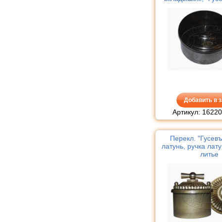
H-40, пат
Добавить в з
Артикул: 1622
Перекл. "Гусев
латунь, ручка лат
литье