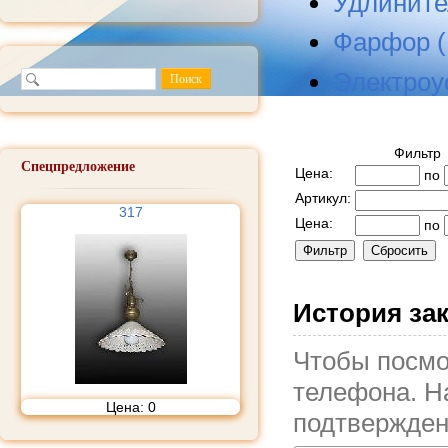
Удлините
Фарфор (
Электроу
Фильтр
Спецпредложение
Цена:
по
Артикул:
317
Цена:
по
История за
Чтобы посмо
телефона. На
Цена:
0
подтвержден