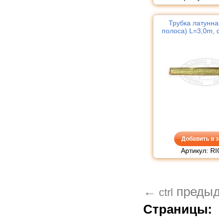
Трубка латунна
полоса) L=3,0m, 
Добавить в з
Артикул: RI
←
преды
ctrl
Страницы: