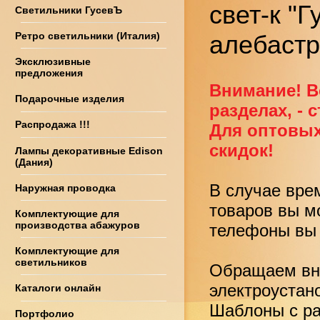
свет-к "
Светильники ГусевЪ
Ретро светильники (Италия)
алебастр
Эксклюзивные
предложения
Внимание! В
Подарочные изделия
разделах, - 
Распродажа !!!
Для оптовых
скидок!
Лампы декоративные Edison
(Дания)
В случае вре
Наружная проводка
товаров вы м
Комплектующие для
производства абажуров
телефоны вы 
Комплектующие для
светильников
Обращаем вни
электроустан
Каталоги онлайн
Шаблоны с ра
Портфолио