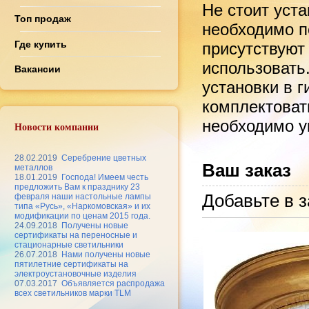
Не стоит уст
Топ продаж
необходимо по
Где купить
присутствуют
использовать
Вакансии
установки в 
комплектоват
необходимо ук
Новости компании
28.02.2019
Серебрение цветных
Ваш заказ
металлов
18.01.2019
Господа! Имеем честь
предложить Вам к празднику 23
Добавьте в з
февраля наши настольные лампы
типа «Русь», «Наркомовская» и их
модификации по ценам 2015 года.
24.09.2018
Получены новые
сертификаты на переносные и
стационарные светильники
26.07.2018
Нами получены новые
пятилетние сертификаты на
электроустановочные изделия
07.03.2017
Объявляется распродажа
всех светильников марки TLM