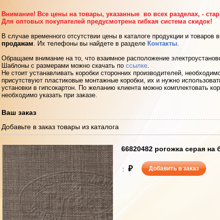
Внимание! Все цены на товары, указанные во всех разделах, - ста
Для оптовых покупателей предусмотрена гибкая система скидок!
В случае временного отсутствии цены в каталоге продукции и товаров 
продажам
. Их телефоны вы найдете в разделе
Контакты
.
Обращаем внимание на то, что взаимное расположение электроустанов
Шаблоны с размерами можно скачать по
ссылке
.
Не стоит устанавливать коробки сторонних производителей, необходимо
присутствуют пластиковые монтажные коробки, их и нужно использоват
установки в гипсокартон. По желанию клиента можно комплектовать кор
необходимо указать при заказе.
Ваш заказ
Добавьте в заказ товары из каталога
66820482 рогожка серая на
₽
:
Добавить в заказ