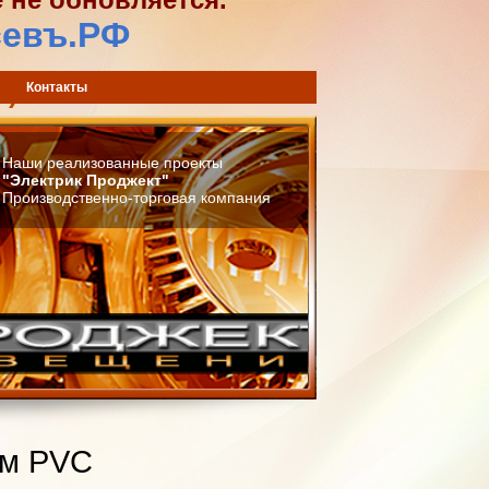
севъ.РФ
) 744-42-02
Контакты
Наши реализованные проекты
"Электрик Проджект"
Производственно-торговая компания
ом PVC