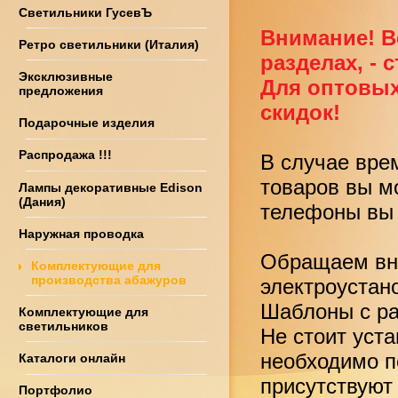
Светильники ГусевЪ
Внимание! В
Ретро светильники (Италия)
разделах, - 
Эксклюзивные
Для оптовых
предложения
скидок!
Подарочные изделия
Распродажа !!!
В случае вре
товаров вы м
Лампы декоративные Edison
(Дания)
телефоны вы 
Наружная проводка
Обращаем вни
Комплектующие для
производства абажуров
электроустан
Шаблоны с ра
Комплектующие для
светильников
Не стоит уст
необходимо по
Каталоги онлайн
присутствуют
Портфолио