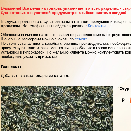
Внимание! Все цены на товары, указанные во всех разделах, - ста
Для оптовых покупателей предусмотрена гибкая система скидок!
В случае временного отсутствии цены в каталоге продукции и товаров 
продажам
. Их телефоны вы найдете в разделе
Контакты
.
Обращаем внимание на то, что взаимное расположение электроустанов
Шаблоны с размерами можно скачать по
ссылке
.
Не стоит устанавливать коробки сторонних производителей, необходимо
присутствуют пластиковые монтажные коробки, их и нужно использоват
установки в гипсокартон. По желанию клиента можно комплектовать кор
необходимо указать при заказе.
Ваш заказ
Добавьте в заказ товары из каталога
"Огур
₽
: