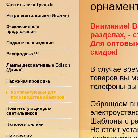
орнамен
Светильники ГусевЪ
Ретро светильники (Италия)
Внимание! В
Эксклюзивные
предложения
разделах, - 
Для оптовых
Подарочные изделия
скидок!
Распродажа !!!
Лампы декоративные Edison
В случае вре
(Дания)
товаров вы м
Наружная проводка
телефоны вы 
Комплектующие для
производства абажуров
Обращаем вни
Комплектующие для
электроустан
светильников
Шаблоны с ра
Каталоги онлайн
Не стоит уст
Портфолио