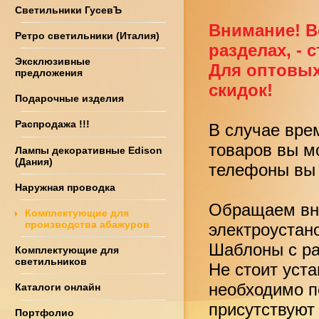
Светильники ГусевЪ
Внимание! В
Ретро светильники (Италия)
разделах, - 
Эксклюзивные
Для оптовых
предложения
скидок!
Подарочные изделия
Распродажа !!!
В случае вре
товаров вы м
Лампы декоративные Edison
(Дания)
телефоны вы 
Наружная проводка
Обращаем вни
Комплектующие для
производства абажуров
электроустан
Шаблоны с ра
Комплектующие для
светильников
Не стоит уст
необходимо по
Каталоги онлайн
присутствуют
Портфолио