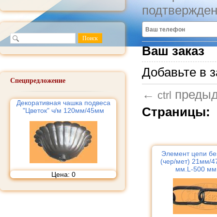
подтвержден
Ваш заказ
Добавьте в з
Спецпредложение
←
преды
ctrl
Декоративная чашка подвеса
Страницы:
"Цветок" ч/м 120мм/45мм
Элемент цепи бе
(чер/мет) 21мм/4
мм.L-500 мм.
Цена:
0