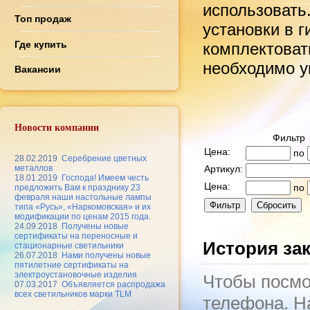
использовать
Топ продаж
установки в 
Где купить
комплектоват
необходимо ук
Вакансии
Новости компании
Фильтр
Цена:
по
28.02.2019
Серебрение цветных
металлов
Артикул:
18.01.2019
Господа! Имеем честь
Цена:
по
предложить Вам к празднику 23
февраля наши настольные лампы
типа «Русь», «Наркомовская» и их
модификации по ценам 2015 года.
24.09.2018
Получены новые
сертификаты на переносные и
История за
стационарные светильники
26.07.2018
Нами получены новые
пятилетние сертификаты на
электроустановочные изделия
Чтобы посмо
07.03.2017
Объявляется распродажа
всех светильников марки TLM
телефона. На