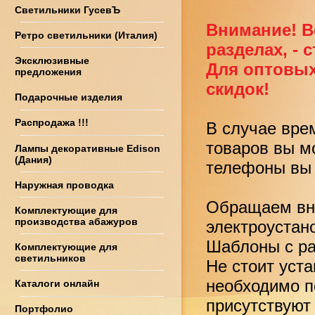
Светильники ГусевЪ
Внимание! В
Ретро светильники (Италия)
разделах, - 
Эксклюзивные
Для оптовых
предложения
скидок!
Подарочные изделия
Распродажа !!!
В случае вре
товаров вы м
Лампы декоративные Edison
(Дания)
телефоны вы 
Наружная проводка
Обращаем вни
Комплектующие для
производства абажуров
электроустан
Шаблоны с ра
Комплектующие для
светильников
Не стоит уст
необходимо по
Каталоги онлайн
присутствуют
Портфолио