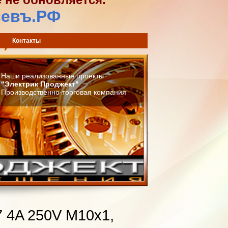
севъ.РФ
) 744-42-02
Контакты
Наши реализованные проекты
"Электрик Проджект"
Производственно-торговая компания
7 4A 250V М10х1,