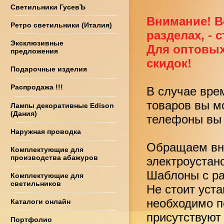
Светильники ГусевЪ
Внимание! В
Ретро светильники (Италия)
разделах, - 
Эксклюзивные
Для оптовых
предложения
скидок!
Подарочные изделия
Распродажа !!!
В случае вре
товаров вы м
Лампы декоративные Edison
(Дания)
телефоны вы 
Наружная проводка
Обращаем вни
Комплектующие для
производства абажуров
электроустан
Шаблоны с ра
Комплектующие для
светильников
Не стоит уст
необходимо по
Каталоги онлайн
присутствуют
Портфолио