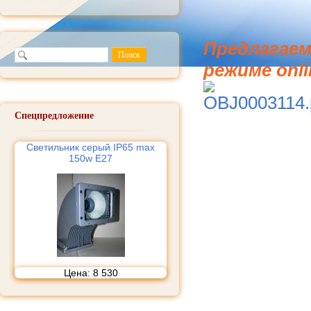
Предлагаем
режиме onli
Спецпредложение
Cветильник серый IP65 max
150w E27
Цена:
8 530