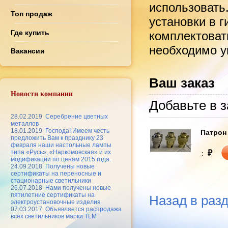
использовать
Топ продаж
установки в 
Где купить
комплектоват
необходимо ук
Вакансии
Ваш заказ
Новости компании
Добавьте в з
28.02.2019
Серебрение цветных
металлов
18.01.2019
Господа! Имеем честь
Патрон 
предложить Вам к празднику 23
февраля наши настольные лампы
₽
типа «Русь», «Наркомовская» и их
:
модификации по ценам 2015 года.
24.09.2018
Получены новые
сертификаты на переносные и
стационарные светильники
26.07.2018
Нами получены новые
пятилетние сертификаты на
Назад в раз
электроустановочные изделия
07.03.2017
Объявляется распродажа
всех светильников марки TLM