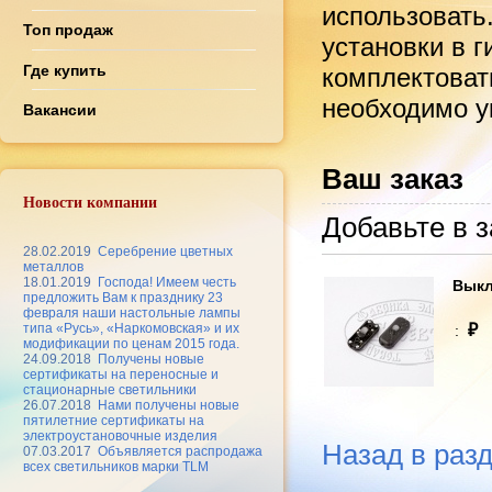
использовать
Топ продаж
установки в 
Где купить
комплектоват
необходимо ук
Вакансии
Ваш заказ
Новости компании
Добавьте в з
28.02.2019
Серебрение цветных
металлов
18.01.2019
Господа! Имеем честь
Выкл
предложить Вам к празднику 23
февраля наши настольные лампы
₽
типа «Русь», «Наркомовская» и их
:
модификации по ценам 2015 года.
24.09.2018
Получены новые
сертификаты на переносные и
стационарные светильники
26.07.2018
Нами получены новые
пятилетние сертификаты на
электроустановочные изделия
Назад в раз
07.03.2017
Объявляется распродажа
всех светильников марки TLM