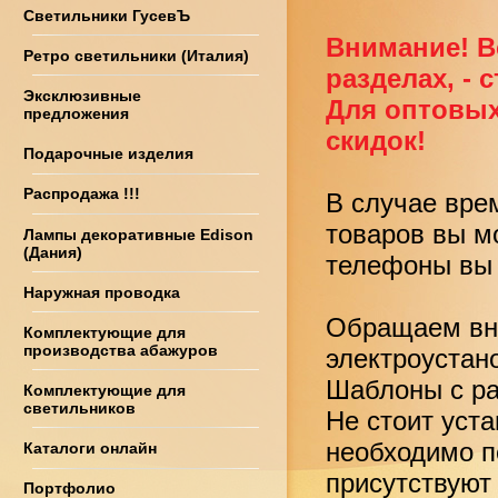
Светильники ГусевЪ
Внимание! В
Ретро светильники (Италия)
разделах, - 
Эксклюзивные
Для оптовых
предложения
скидок!
Подарочные изделия
Распродажа !!!
В случае вре
товаров вы м
Лампы декоративные Edison
(Дания)
телефоны вы 
Наружная проводка
Обращаем вни
Комплектующие для
производства абажуров
электроустан
Шаблоны с ра
Комплектующие для
светильников
Не стоит уст
необходимо по
Каталоги онлайн
присутствуют
Портфолио