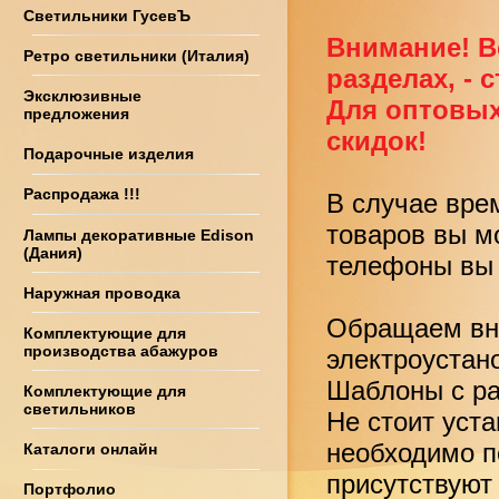
Светильники ГусевЪ
Внимание! В
Ретро светильники (Италия)
разделах, - 
Эксклюзивные
Для оптовых
предложения
скидок!
Подарочные изделия
Распродажа !!!
В случае вре
товаров вы м
Лампы декоративные Edison
(Дания)
телефоны вы 
Наружная проводка
Обращаем вни
Комплектующие для
производства абажуров
электроустан
Шаблоны с ра
Комплектующие для
светильников
Не стоит уст
необходимо по
Каталоги онлайн
присутствуют
Портфолио