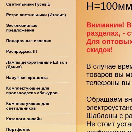
Н=100мм
Светильники ГусевЪ
Ретро светильники (Италия)
Внимание! В
Эксклюзивные
предложения
разделах, - 
Для оптовых
Подарочные изделия
скидок!
Распродажа !!!
Лампы декоративные Edison
В случае вре
(Дания)
товаров вы м
Наружная проводка
телефоны вы 
Комплектующие для
производства абажуров
Обращаем вни
Комплектующие для
электроустан
светильников
Шаблоны с ра
Каталоги онлайн
Не стоит уст
Портфолио