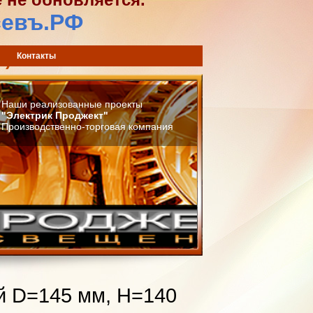
севъ.РФ
) 744-42-02
Контакты
Наши реализованные проекты
"Электрик Проджект"
Производственно-торговая компания
й D=145 мм, Н=140