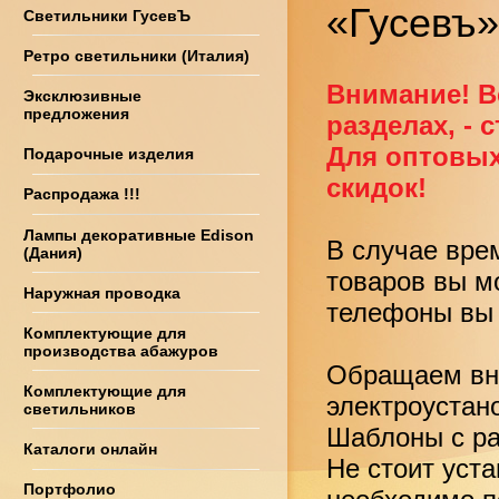
«Гусевъ
Светильники ГусевЪ
Ретро светильники (Италия)
Внимание! В
Эксклюзивные
предложения
разделах, - 
Для оптовых
Подарочные изделия
скидок!
Распродажа !!!
Лампы декоративные Edison
В случае вре
(Дания)
товаров вы м
Наружная проводка
телефоны вы 
Комплектующие для
производства абажуров
Обращаем вни
Комплектующие для
электроустан
светильников
Шаблоны с ра
Каталоги онлайн
Не стоит уст
Портфолио