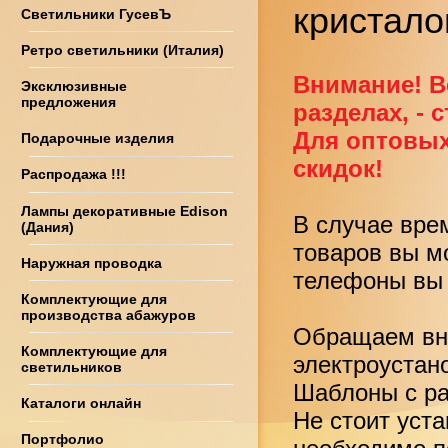
кристало
Светильники ГусевЪ
Ретро светильники (Италия)
Внимание! В
Эксклюзивные
предложения
разделах, - 
Для оптовых
Подарочные изделия
скидок!
Распродажа !!!
Лампы декоративные Edison
В случае вре
(Дания)
товаров вы м
Наружная проводка
телефоны вы 
Комплектующие для
производства абажуров
Обращаем вни
Комплектующие для
электроустан
светильников
Шаблоны с ра
Каталоги онлайн
Не стоит уст
Портфолио