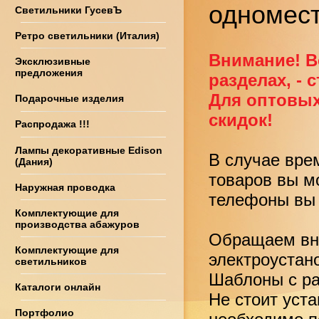
одномест
Светильники ГусевЪ
Ретро светильники (Италия)
Внимание! В
Эксклюзивные
предложения
разделах, - 
Для оптовых
Подарочные изделия
скидок!
Распродажа !!!
Лампы декоративные Edison
В случае вре
(Дания)
товаров вы м
Наружная проводка
телефоны вы 
Комплектующие для
производства абажуров
Обращаем вни
Комплектующие для
электроустан
светильников
Шаблоны с ра
Каталоги онлайн
Не стоит уст
Портфолио