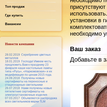
необходимо по
присутствуют
Топ продаж
использовать
Где купить
установки в 
Вакансии
комплектоват
необходимо ук
Новости компании
Ваш заказ
28.02.2019
Серебрение цветных
Добавьте в з
металлов
18.01.2019
Господа! Имеем честь
предложить Вам к празднику 23
февраля наши настольные лампы
типа «Русь», «Наркомовская» и их
модификации по ценам 2015 года.
24.09.2018
Получены новые
сертификаты на переносные и
стационарные светильники
26.07.2018
Нами получены новые
пятилетние сертификаты на
электроустановочные изделия
07.03.2017
Объявляется распродажа
всех светильников марки TLM