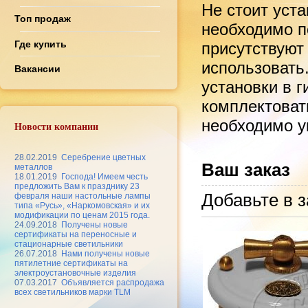
Не стоит уст
Топ продаж
необходимо по
Где купить
присутствуют
использовать
Вакансии
установки в 
комплектоват
необходимо ук
Новости компании
28.02.2019
Серебрение цветных
Ваш заказ
металлов
18.01.2019
Господа! Имеем честь
предложить Вам к празднику 23
Добавьте в з
февраля наши настольные лампы
типа «Русь», «Наркомовская» и их
модификации по ценам 2015 года.
24.09.2018
Получены новые
сертификаты на переносные и
стационарные светильники
26.07.2018
Нами получены новые
пятилетние сертификаты на
электроустановочные изделия
07.03.2017
Объявляется распродажа
всех светильников марки TLM