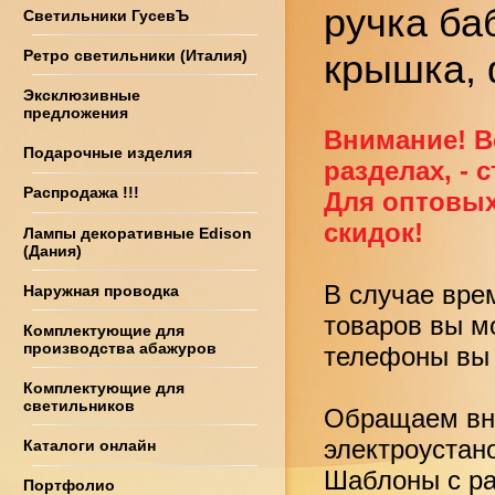
ручка ба
Светильники ГусевЪ
Ретро светильники (Италия)
крышка,
Эксклюзивные
предложения
Внимание! В
Подарочные изделия
разделах, - 
Распродажа !!!
Для оптовых
скидок!
Лампы декоративные Edison
(Дания)
В случае вре
Наружная проводка
товаров вы м
Комплектующие для
производства абажуров
телефоны вы 
Комплектующие для
светильников
Обращаем вни
электроустан
Каталоги онлайн
Шаблоны с ра
Портфолио