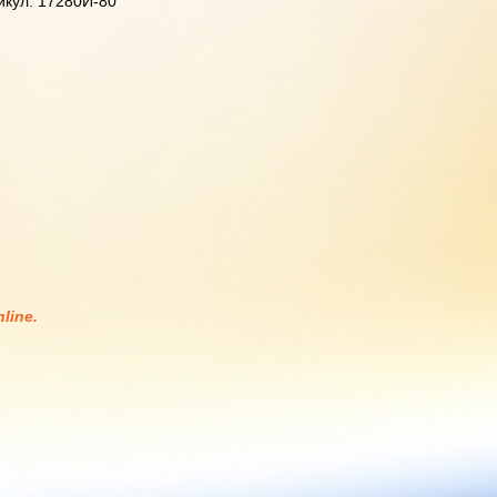
икул: 17280И-80
line.