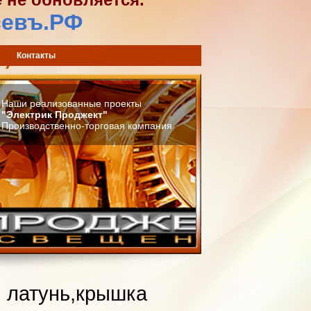
севъ.РФ
) 744-42-02
Контакты
Наши реализованные проекты
"Электрик Проджект"
Производственно-торговая компания
, латунь,крышка