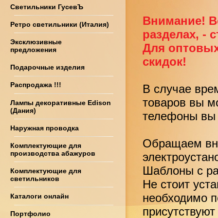
Светильники ГусевЪ
Внимание! В
Ретро светильники (Италия)
разделах, - 
Эксклюзивные
Для оптовых
предложения
скидок!
Подарочные изделия
Распродажа !!!
В случае вре
товаров вы м
Лампы декоративные Edison
(Дания)
телефоны вы 
Наружная проводка
Обращаем вни
Комплектующие для
производства абажуров
электроустан
Шаблоны с ра
Комплектующие для
светильников
Не стоит уст
необходимо по
Каталоги онлайн
присутствуют
Портфолио