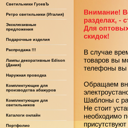
Светильники ГусевЪ
Внимание! В
Ретро светильники (Италия)
разделах, - 
Эксклюзивные
Для оптовых
предложения
скидок!
Подарочные изделия
Распродажа !!!
В случае вре
товаров вы м
Лампы декоративные Edison
(Дания)
телефоны вы 
Наружная проводка
Обращаем вни
Комплектующие для
производства абажуров
электроустан
Шаблоны с ра
Комплектующие для
светильников
Не стоит уст
необходимо по
Каталоги онлайн
присутствуют
Портфолио