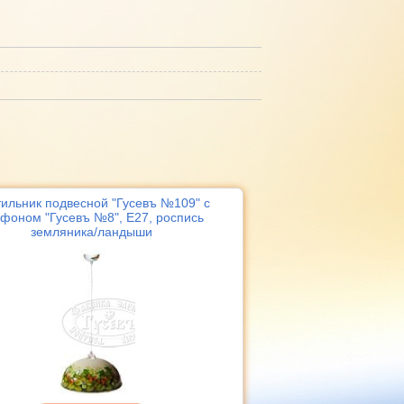
ильник подвесной "Гусевъ №109" с
фоном "Гусевъ №8", Е27, роспись
земляника/ландыши