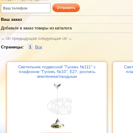
Отправить
Ваш заказ
Добавьте в заказ товары из каталога
←
предыдущая
следующая
→
ctrl
ctrl
Страницы:
1
Все
Светильник подвесной "Гусевъ №111" с
Свет
плафоном "Гусевъ №10", Е27, роспись
пла
земляника/ландыши