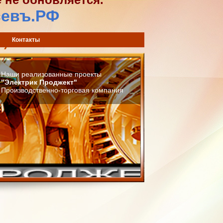
севъ.РФ
) 744-42-02
Контакты
Наши реализованные проекты
"Электрик Проджект"
Производственно-торговая компания