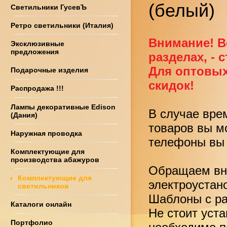
(белый)
Светильники ГусевЪ
Ретро светильники (Италия)
Внимание! В
Эксклюзивные
предложения
разделах, - 
Для оптовых
Подарочные изделия
скидок!
Распродажа !!!
Лампы декоративные Edison
В случае вре
(Дания)
товаров вы м
Наружная проводка
телефоны вы 
Комплектующие для
производства абажуров
Обращаем вни
Комплектующие для
электроустан
светильников
Шаблоны с ра
Каталоги онлайн
Не стоит уст
Портфолио