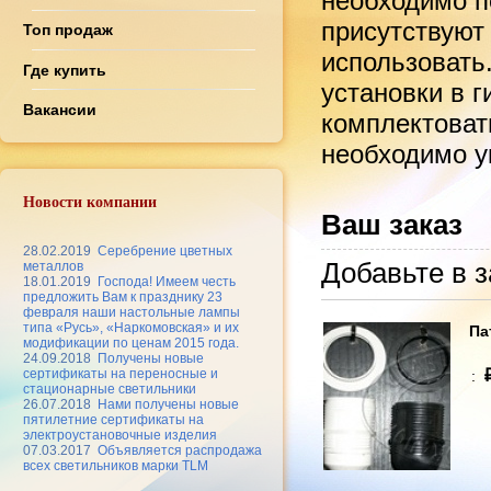
необходимо по
присутствуют
Топ продаж
использовать
Где купить
установки в 
Вакансии
комплектоват
необходимо ук
Новости компании
Ваш заказ
28.02.2019
Серебрение цветных
Добавьте в з
металлов
18.01.2019
Господа! Имеем честь
предложить Вам к празднику 23
февраля наши настольные лампы
типа «Русь», «Наркомовская» и их
Па
модификации по ценам 2015 года.
24.09.2018
Получены новые
сертификаты на переносные и
:
стационарные светильники
26.07.2018
Нами получены новые
пятилетние сертификаты на
электроустановочные изделия
07.03.2017
Объявляется распродажа
всех светильников марки TLM