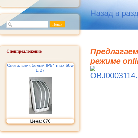
Назад в раз
Предлагаем
Спецпредложение
режиме onli
Cветильник белый IP54 max 60w
E 27
Цена:
870