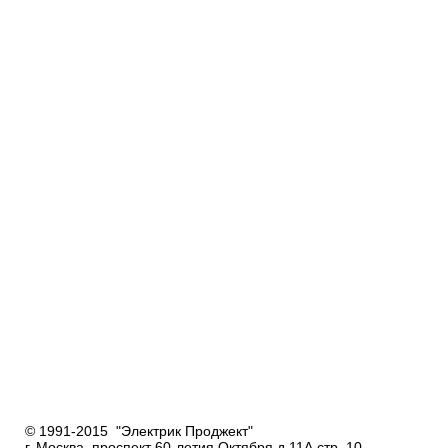
© 1991-2015 "Электрик Проджект"
г. Москва, проспект 60-летия Октября д.11А стр. 10