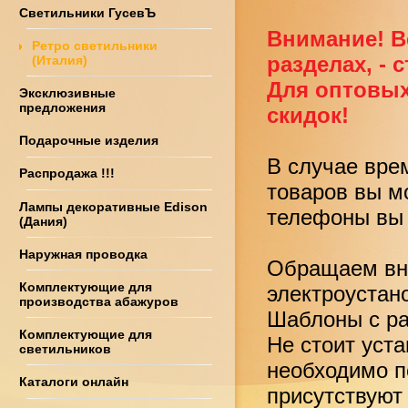
Светильники ГусевЪ
Внимание! В
Ретро светильники
разделах, - 
(Италия)
Для оптовых
Эксклюзивные
предложения
скидок!
Подарочные изделия
В случае вре
Распродажа !!!
товаров вы м
Лампы декоративные Edison
телефоны вы 
(Дания)
Наружная проводка
Обращаем вни
Комплектующие для
электроустан
производства абажуров
Шаблоны с ра
Комплектующие для
Не стоит уст
светильников
необходимо по
Каталоги онлайн
присутствуют