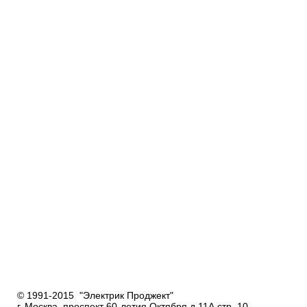
© 1991-2015 "Электрик Проджект"
г. Москва, проспект 60-летия Октября д.11А стр. 10