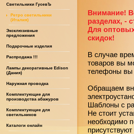
Светильники ГусевЪ
Внимание! В
Ретро светильники
разделах, - 
(Италия)
Для оптовых
Эксклюзивные
предложения
скидок!
Подарочные изделия
В случае вре
Распродажа !!!
товаров вы м
Лампы декоративные Edison
телефоны вы 
(Дания)
Наружная проводка
Обращаем вни
Комплектующие для
электроустан
производства абажуров
Шаблоны с ра
Комплектующие для
Не стоит уст
светильников
необходимо по
Каталоги онлайн
присутствуют