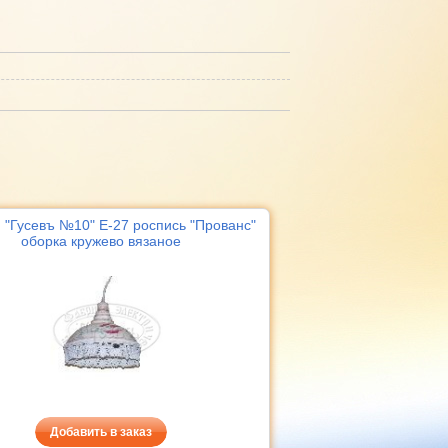
"Гусевъ №10" Е-27 роспись "Прованс"
оборка кружево вязаное
Добавить в заказ