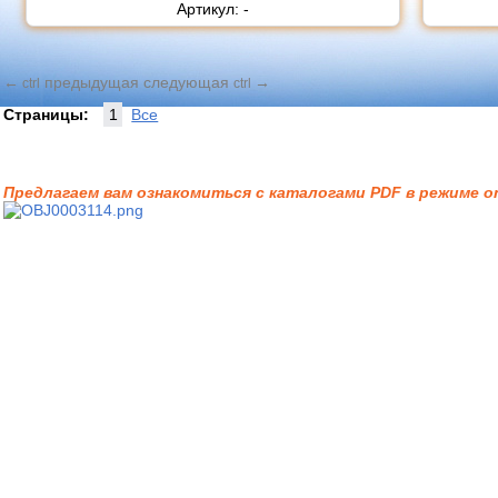
Артикул: -
←
предыдущая
следующая
→
ctrl
ctrl
Страницы:
1
Все
Предлагаем вам ознакомиться с каталогами PDF в режиме on