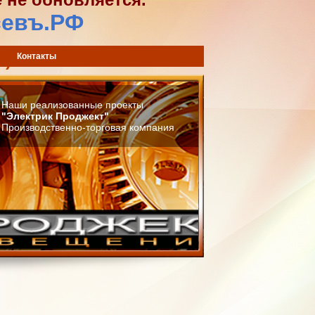
севъ.РФ
) 744-42-02
Контакты
Наши реализованные проекты
"Электрик Проджект"
Производственно-торговая компания