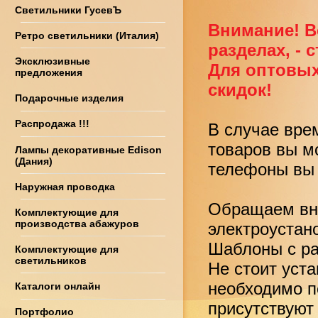
Светильники ГусевЪ
Внимание! В
Ретро светильники (Италия)
разделах, - 
Эксклюзивные
Для оптовых
предложения
скидок!
Подарочные изделия
Распродажа !!!
В случае вре
товаров вы м
Лампы декоративные Edison
(Дания)
телефоны вы 
Наружная проводка
Обращаем вни
Комплектующие для
производства абажуров
электроустан
Шаблоны с ра
Комплектующие для
светильников
Не стоит уст
необходимо по
Каталоги онлайн
присутствуют
Портфолио