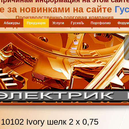
е за новинками на сайте
Гу
Производственно-торговая компания
Проджект" г. Москва, телефон: +7 (905
Абажуры
Продукция
Услуги
ГусевЪ
Портфолио
Форум
10102 Ivory шелк 2 x 0,75