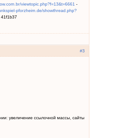
dshow.com.br/viewtopic.php?f=13&t=6661
-
funkspiel-pforzheim.de/showthread.php?
i 41f1b37
#3
ии: увеличение ссылочной массы, сайты