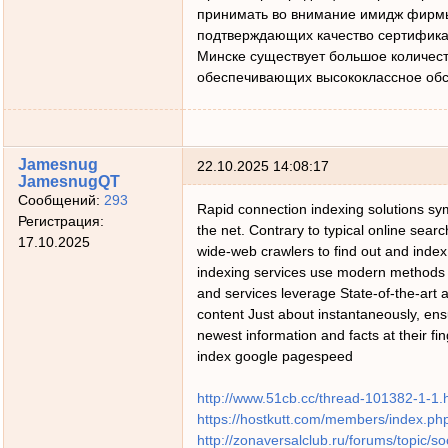
принимать во внимание имидж фирмы
подтверждающих качество сертификат
Минске существует большое количес
обеспечивающих высококлассное обс
Jamesnug
22.10.2025 14:08:17
JamesnugQT
Сообщений:
293
Rapid connection indexing solutions sy
Регистрация:
the net. Contrary to typical online sear
17.10.2025
wide-web crawlers to find out and index
indexing services use modern methods 
and services leverage State-of-the-art
content Just about instantaneously, ens
newest information and facts at their fi
index google pagespeed
http://www.51cb.cc/thread-101382-1-1.
https://hostkutt.com/members/index.p
http://zonaversalclub.ru/forums/topic/s