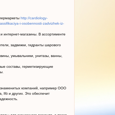
ипермаркеты
http://cardiology-
sifikaciya-i-osobennosti-zadvizhek-iz-
 и интернет-магазины. В ассортименте
нтели, задвижки, гидранты шарового
вины, умывальники, унитазы, ванны,
евые составы, герметизирующие
ы.
и знаменитых компаний, например ООО
, Ifö и других. Это обеспечит
адежность.