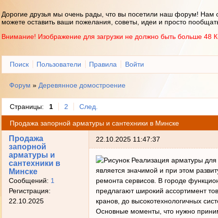
Дорогие друзья мы очень рады, что вы посетили наш форум! Нам 
можете оставить ваши пожелания, советы, идеи и просто пообщат
Внимание! Изображение для загрузки не должно быть больше 48 К
Поиск
Пользователи
Правила
Войти
Форум
»
Деревянное домостроение
Страницы:
1
2
След.
Продажа запорной арматуры и сантехники в Минске
Продажа
22.10.2025 11:47:37
запорной
арматуры и
Реализация арматуры для 
сантехники в
является значимой и при этом разви
Минске
ремонта сервисов. В городе функцио
Сообщений:
1
предлагают широкий ассортимент тов
Регистрация:
кранов, до высокотехнологичных сис
22.10.2025
Основные моменты, что нужно прини