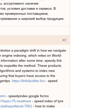
, ассортимент, наличие
ов, условия доставки и сервиса. В
тво проверенных поставщиков,
луживание и широкий выбор продукции.
#2
mbolize a paradigm shift in how we navigate
ch engine indexing, which relies on World-
 information after some time, speedy link
to expedite the method. These products
 algorithms and systems to index new
uring that buyers have access to the
ngertips.
https://linksbuilder.fun
- speed
html
- speedyindex google forms
hp?topic=75.new#new
- speed index of tyre
oczialnaya/#post-7051
- how to make