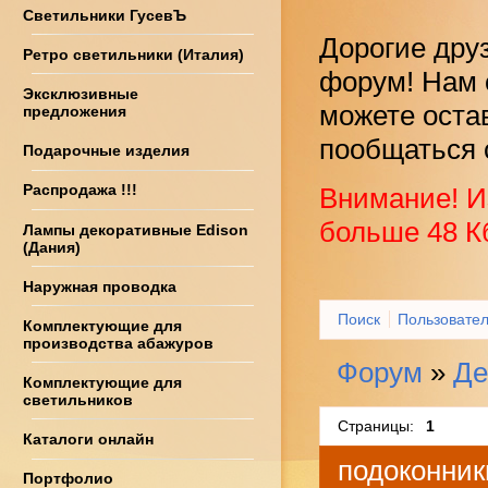
Светильники ГусевЪ
Дорогие дру
Ретро светильники (Италия)
форум! Нам 
Эксклюзивные
можете оста
предложения
пообщаться 
Подарочные изделия
Распродажа !!!
Внимание! И
больше 48 К
Лампы декоративные Edison
(Дания)
Наружная проводка
Поиск
Пользовате
Комплектующие для
производства абажуров
Форум
»
Де
Комплектующие для
светильников
Страницы:
1
Каталоги онлайн
подоконник
Портфолио