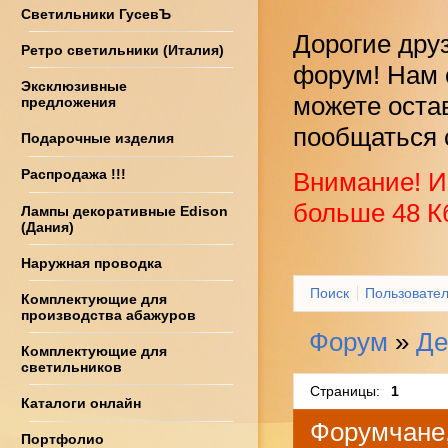
Светильники ГусевЪ
Дорогие дру
Ретро светильники (Италия)
форум! Нам 
Эксклюзивные
можете оста
предложения
пообщаться 
Подарочные изделия
Распродажа !!!
Внимание! И
больше 48 К
Лампы декоративные Edison
(Дания)
Наружная проводка
Поиск
Пользовате
Комплектующие для
производства абажуров
Форум
»
Де
Комплектующие для
светильников
Страницы:
1
Каталоги онлайн
Форумчане,
Портфолио