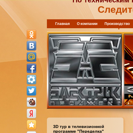
Следит
"Электрик 
Главная
О компании
Производство
3D тур в телевизионной
программе "Переделка"